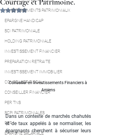
Courtage et Patrimoine.
CONSEILS EN PATRIMOINE
Noté NaN étoiles sur 5.
INVESTISSEMENTS PATRIMONIAUX
EPARGNE HANDICAP
SCI PATRIMONIALE
HOLDING PATRIMONIALE
INVESTISSEMENT FINANCIER
PREPARATION RETRAITE
INVESTISSEMENT IMMOBILIER
CONSEILLER FISCAL
Conseiller en Investissements Financiers à 
Amiens
CONSEILLER FINANCIER
PER TNS
SCPI PATRIMONIALES
Dans un contexte de marchés chahutés 
PER
et de taux appelés à se normaliser, les 
épargnants cherchent à sécuriser leurs 
EPARGNE SALARIALE