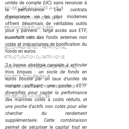
unités de compte (UC) sans renoncer à 
CONSEILLER FINANCIER AMIENS
la performance. Les contrats 
d'assurance vie les plus modernes 
GESTION PATRIMOINE AMIENS
offrent désormais de véritables outils 
PSYCHOLOGIE FINANCIERE
pour y parvenir : large accès aux ETF, 
ouverture vers des fonds externes non 
BILAN PATRIMONIAL
cotés et mécanismes de bonification du 
ACCOMPAGNEMENT PATRIMONIAL
fonds en euros.
STRUCTURATION DU PATRIMOINE
"La bonne stratégie consiste à articuler 
BILAN PATRIMONIAL COMPORTEMENTAL
trois briques : un socle de fonds en 
CONSTITUTION EPARGNE
euros boosté par un taux d’unités de 
compte suffisant, une poche d'ETF 
TRANSMISSION D'ENTREPRISE AMIENS
diversifiés pour capter la performance 
CONSEILLER IMMOBILIER
des marchés cotés à coûts réduits, et 
une poche d'actifs non cotés pour aller 
chercher du rendement 
supplémentaire
. 
Cette combinaison 
permet de sécuriser le capital tout en 