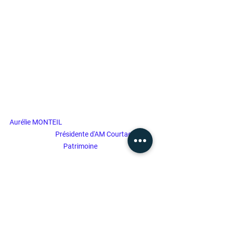
Aurélie MONTEIL                                                           
                          Présidente d'AM Courtage et 
Patrimoine
www.am-courtage-et-patrimoine.fr
CONSEILS EN ASSURANCES
GESTION ACTIFS FINANCIERS
CONSEILS EN PATRIMOINE