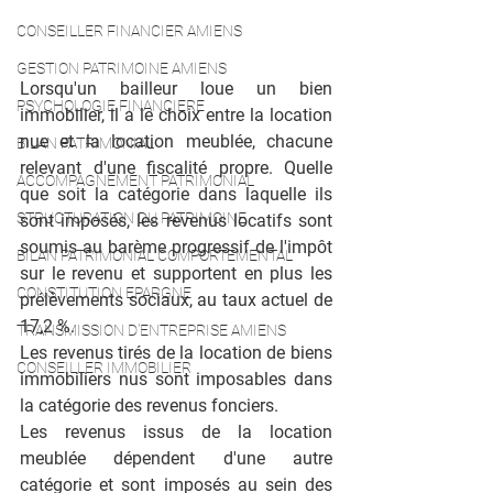
CONSEILLER FINANCIER AMIENS
GESTION PATRIMOINE AMIENS
Lorsqu'un bailleur loue un bien 
PSYCHOLOGIE FINANCIERE
immobilier, il a le choix entre la location 
nue et la location meublée, chacune 
BILAN PATRIMONIAL
relevant d'une fiscalité propre. Quelle 
ACCOMPAGNEMENT PATRIMONIAL
que soit la catégorie dans laquelle ils 
STRUCTURATION DU PATRIMOINE
sont imposés, les revenus locatifs sont 
soumis au barème progressif de l'impôt 
BILAN PATRIMONIAL COMPORTEMENTAL
sur le revenu et supportent en plus les 
CONSTITUTION EPARGNE
prélèvements sociaux, au taux actuel de 
17,2 %.
TRANSMISSION D'ENTREPRISE AMIENS
Les revenus tirés de la location de biens 
CONSEILLER IMMOBILIER
immobiliers nus sont imposables dans 
la catégorie des revenus fonciers.
Les revenus issus de la location 
meublée dépendent d'une autre 
catégorie et sont imposés au sein des 