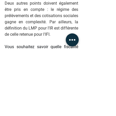
Deux autres points doivent également 
être pris en compte : le régime des 
prélèvements et des cotisations sociales 
gagne en complexité. Par ailleurs, la 
définition du LMP pour l'IR est différente 
de celle retenue pour l'IFI.
Vous souhaitez savoir quelle fiscalité 
choisir dans le cadre d'un nouvel 
investissement immobilier ou comment 
optimiser la fiscalité de vos revenus 
fonciers existants ?
Prenez RV avec le cabinet en Gestion de 
Patrimoine à Amiens : AM Courtage & 
Patrimoine via le lien suivant :
https://www.am-courtage-et-
patrimoine.fr/contact