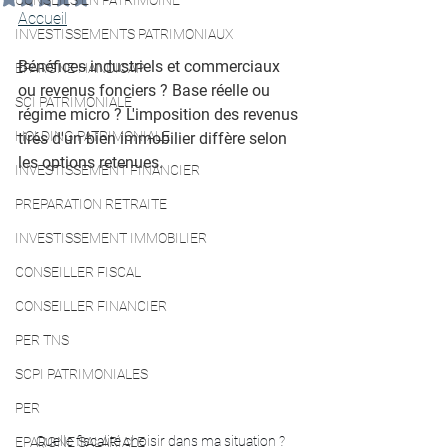
CONSEILS EN PATRIMOINE
Accueil
INVESTISSEMENTS PATRIMONIAUX
Bénéfices industriels et commerciaux 
EPARGNE HANDICAP
ou revenus fonciers ? Base réelle ou 
SCI PATRIMONIALE
régime micro ? L'imposition des revenus 
HOLDING PATRIMONIALE
tirés d'un bien immobilier diffère selon 
les options retenues.
INVESTISSEMENT FINANCIER
PREPARATION RETRAITE
INVESTISSEMENT IMMOBILIER
CONSEILLER FISCAL
CONSEILLER FINANCIER
PER TNS
SCPI PATRIMONIALES
PER
Quelle fiscalité choisir dans ma situation ?
EPARGNE SALARIALE