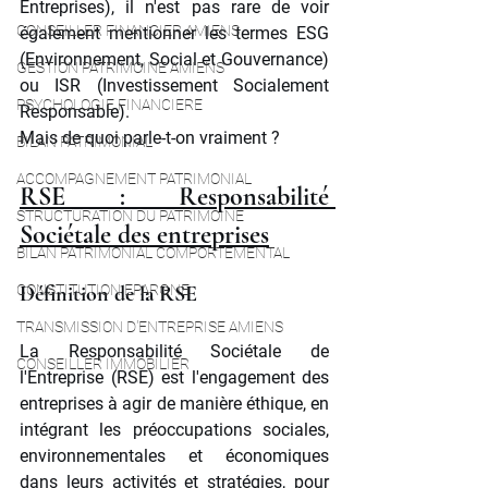
Entreprises), il n'est pas rare de voir 
CONSEILLER FINANCIER AMIENS
également mentionner les termes ESG 
(Environnement, Social et Gouvernance) 
GESTION PATRIMOINE AMIENS
ou ISR (Investissement Socialement 
PSYCHOLOGIE FINANCIERE
Responsable). 
Mais de quoi parle-t-on vraiment ?
BILAN PATRIMONIAL
ACCOMPAGNEMENT PATRIMONIAL
RSE : Responsabilité 
STRUCTURATION DU PATRIMOINE
Sociétale des entreprises
BILAN PATRIMONIAL COMPORTEMENTAL
CONSTITUTION EPARGNE
Définition de la RSE
TRANSMISSION D'ENTREPRISE AMIENS
La Responsabilité Sociétale de 
CONSEILLER IMMOBILIER
l'Entreprise (RSE) est l'engagement des 
entreprises à agir de manière éthique, en 
intégrant les préoccupations sociales, 
environnementales et économiques 
dans leurs activités et stratégies, pour 