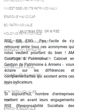
CONSEILS EN PATRIMOINE
INVESTISSEMENTS PATRIMONIAUX
EPARGNE HANDICAP
SCI PATRIMONIALE
Les critères ESG, ISR et RSE 
HOLDING PATRIMONIALE
RSE, ISR, ESG... Pas facile de s'y 
INVESTISSEMENT FINANCIER
retrouver entre tous ces acronymes qui 
PREPARATION RETRAITE
nous veulent pourtant du bien ! AM 
Courtage & Patrimoine - Cabinet en 
INVESTISSEMENT IMMOBILIER
Gestion de Patrimoine à Amiens -  vous 
CONSEILLER FISCAL
éclaire sur les différences et 
CONSEILLER FINANCIER
complémentarités qui existent entre ces 
trois indicateurs.
PER TNS
SCPI PATRIMONIALES
Si aujourd'hui, nombre d'entreprises 
mettent en avant leurs engagements 
PER
RSE (Responsabilité Sociétale des 
EPARGNE SALARIALE