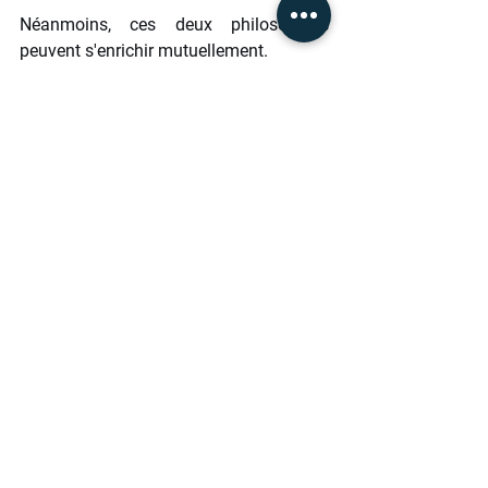
Néanmoins, ces deux philosophies 
peuvent s'enrichir mutuellement. 
Par exemple, dans le domaine du 
commerce équitable, des ONG et 
entreprises sociales sont souvent 
soutenues financièrement par des 
multinationales dans le cadre de leur 
politique RSE. 
Bien que les acteurs de l'ESS soient vus 
comme des modèles en matière de RSE, 
les entreprises privées excellent dans 
l'évaluation de leur impact socio 
environnemental.
ESS vs ESG
L'ESG et l'ESS partagent un engagement 
commun envers la responsabilité 