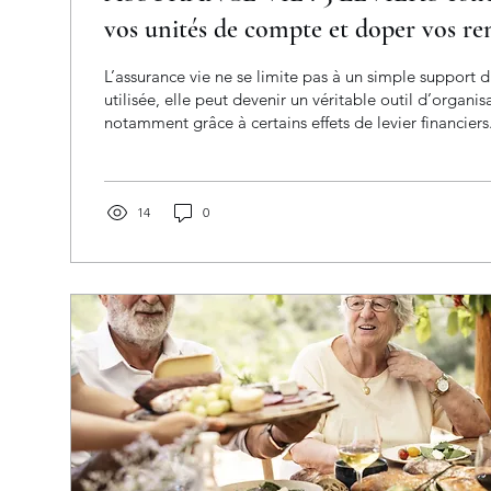
vos unités de compte et doper vos r
votre conseiller financier à Amiens, 
L’assurance vie ne se limite pas à un simple support 
Courtage et Patrimoine.
utilisée, elle peut devenir un véritable outil d’organi
notamment grâce à certains effets de levier financiers. L’avance s
contrat, le nantissement ou encore l’allocation progre
permettent, dans certains cas, de mobiliser une partie
contrat sans nécessairement interrompre la stratégie 
mise en place.
14
0