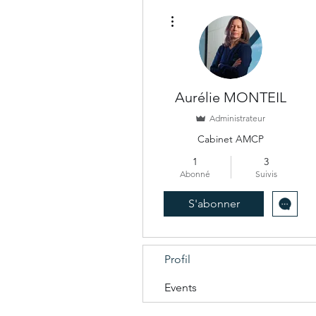
Plus d'actions
Aurélie MONTEIL
Administrateur
Cabinet AMCP
1
3
Abonné
Suivis
S'abonner
Profil
Events