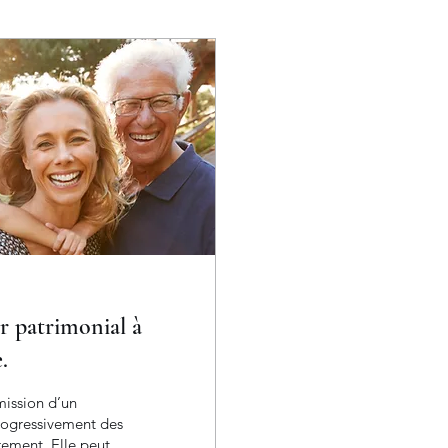
er patrimonial à
.
mission d’un
rogressivement des
ement. Elle peut