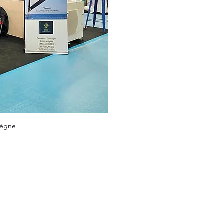
iègne