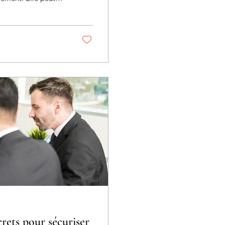
règles de gestion
droits de donation ou
nticiper, de
ts pour sécuriser