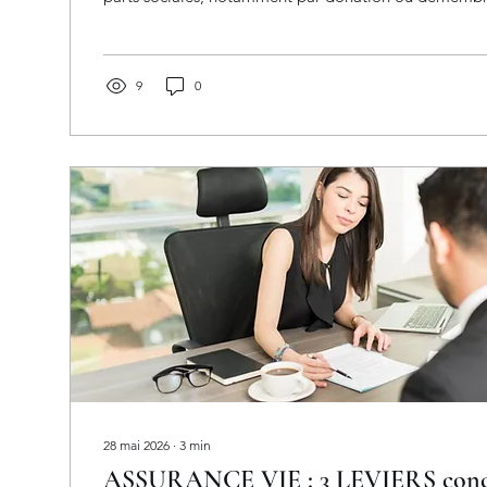
aussi éviter les blocages de l’indivision en fixant des 
dans les statuts. Toutefois, elle ne supprime pas les 
de succession. Bien utilisée, la SCI permet surtout d’a
structurer et de sécuriser la transmission familiale.
9
0
28 mai 2026
∙
3
min
ASSURANCE VIE : 3 LEVIERS concre