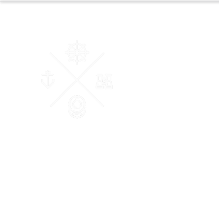
AM Courtage & Patrimoine
"Ensemble, donnons du sens à vos valeurs"
Conseiller en Gestion de Patrimoine et des Affaires Certifié
et Membre de la Chambre Nationale des Conseils Experts
Financiers (CNCEF).