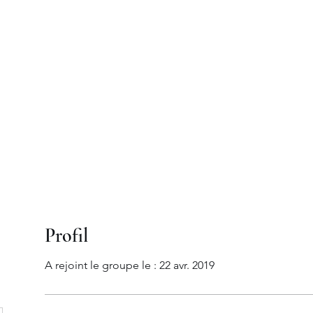
moine
"
Accueil
Philosophie
Expertises
Invest
Profil
A rejoint le groupe le : 22 avr. 2019