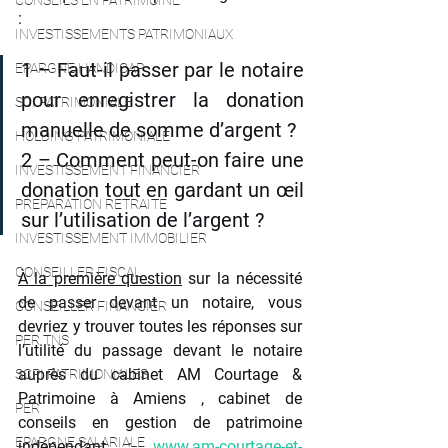
CONSEILS EN PATRIMOINE
:
INVESTISSEMENTS PATRIMONIAUX
1 – Faut-il passer par le notaire 
EPARGNE HANDICAP
pour enregistrer la donation 
SCI PATRIMONIALE
manuelle de somme d’argent ?
HOLDING PATRIMONIALE
2 – Comment peut-on faire une 
INVESTISSEMENT FINANCIER
donation tout en gardant un œil 
PREPARATION RETRAITE
sur l’utilisation de l’argent ?
INVESTISSEMENT IMMOBILIER
CONSEILLER FISCAL
À la première question
 sur la nécessité 
de passer devant un notaire, vous 
CONSEILLER FINANCIER
devriez y trouver toutes les réponses sur 
PER TNS
l’utilité du passage devant le notaire 
auprès du cabinet AM Courtage & 
SCPI PATRIMONIALES
Patrimoine à Amiens , cabinet de 
PER
conseils en gestion de patrimoine 
EPARGNE SALARIALE
indépendant : 
www.am-courtage-et-