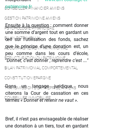
patrimoine.fr
CONSEILLER FINANCIER AMIENS
GESTION PATRIMOINE AMIENS
Ensuite à la question
 : comment donner 
PSYCHOLOGIE FINANCIERE
une somme d’argent tout en gardant un 
BILAN PATRIMONIAL
œil sur l’utilisation des fonds, sachez 
que le principe d’une donation est, un 
ACCOMPAGNEMENT PATRIMONIAL
peu comme dans les cours d’école, 
STRUCTURATION DU PATRIMOINE
"
Donner, c’est donner ; reprendre c’est …." 
. 
BILAN PATRIMONIAL COMPORTEMENTAL
CONSTITUTION EPARGNE
Dans un langage juridique, nous 
TRANSMISSION D'ENTREPRISE AMIENS
citerons la Cour de cassation en ces 
CONSEILLER IMMOBILIER
termes 
« Donner et retenir ne vaut »
.
Bref, il n’est pas envisageable de réaliser 
une donation à un tiers, tout en gardant 