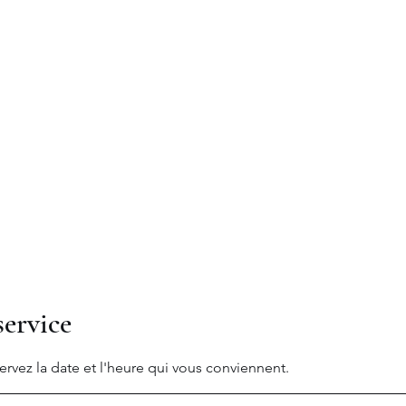
moine
"
Accueil
Philosophie
Expertises
Invest
ervice
ervez la date et l'heure qui vous conviennent.