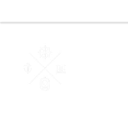
AM Courtage & Patrimoine
"Ensemble, donnons du sens à vos valeurs"