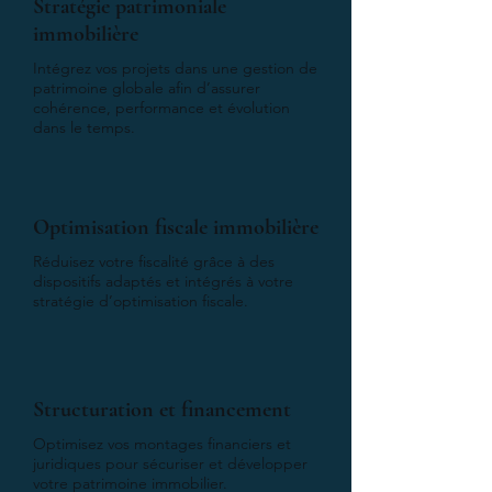
Stratégie patrimoniale
immobilière
Intégrez vos projets dans une gestion de
patrimoine globale afin d’assurer
cohérence, performance et évolution
dans le temps.
Optimisation fiscale immobilière
Réduisez votre fiscalité grâce à des
dispositifs adaptés et intégrés à votre
stratégie d’optimisation fiscale.
Structuration et financement
Optimisez vos montages financiers et
juridiques pour sécuriser et développer
votre patrimoine immobilier.