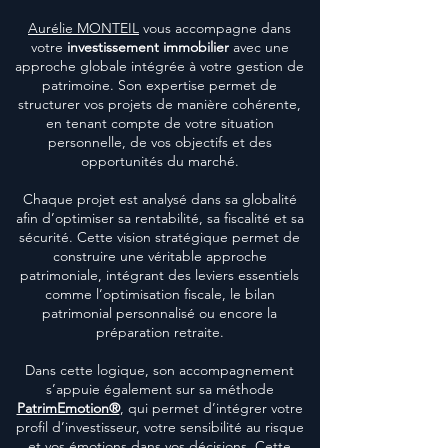
Aurélie MONTEIL
vous accompagne dans
votre
investissement immobilier
avec une
approche globale intégrée à votre gestion de
patrimoine. Son expertise permet de
structurer vos projets de manière cohérente,
en tenant compte de votre situation
personnelle, de vos objectifs et des
opportunités du marché.
Chaque projet est analysé dans sa globalité
afin d’optimiser sa rentabilité, sa fiscalité et sa
sécurité. Cette vision stratégique permet de
construire une véritable approche
patrimoniale, intégrant des leviers essentiels
comme l’optimisation fiscale, le bilan
patrimonial personnalisé ou encore la
préparation retraite.
Dans cette logique, son accompagnement
s’appuie également sur sa méthode
PatrimEmotion®
, qui permet d’intégrer votre
profil d’investisseur, votre sensibilité au risque
et vos émotions dans vos décisions. Cette