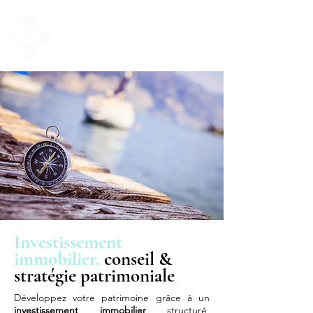
AM Courtage
& Patrimoine
"Ensemble, donnons du sens à vos valeurs"
Investissement
immobilier,
conseil &
stratégie patrimoniale
Développez votre patrimoine grâce à un
investissement immobilier
structuré,