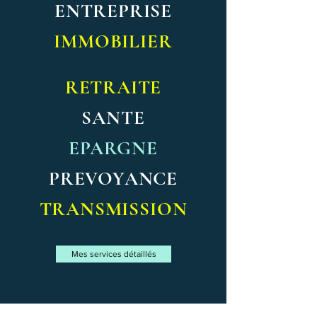
ENTREPRISE
IMMOBILIE
R
RETR
AITE
SANT
E
EPARGNE
PREVOYANCE
TRANSMISSION
Mes services détaillés