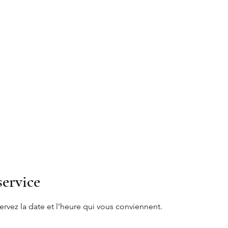
moine
"
Accueil
Philosophie
Expertises
Invest
ervice
ervez la date et l'heure qui vous conviennent.