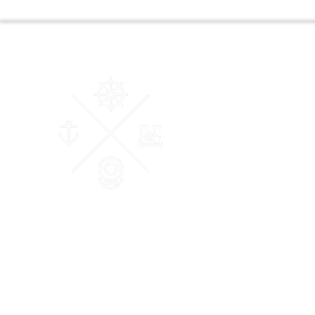
AM Courtage & Patrimoine
"Ensemble, donnons du sens à vos valeurs"
Conseiller en Gestion de Patrimoine et des Affaires Certifié
et Membre de la Chambre Nationale des Conseils Experts