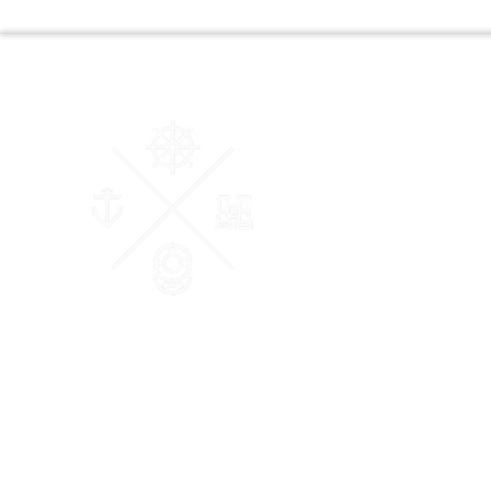
AM Courtage & Patrimoine
"Ensemble, donnons du sens à vos valeurs"
Conseiller en Gestion de Patrimoine et des Affaires Certifié
et Membre de la Chambre Nationale des Conseils Experts