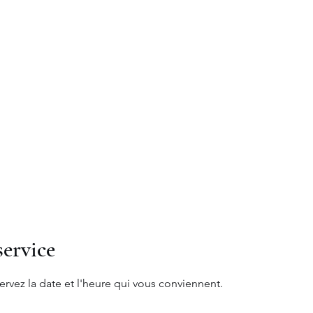
moine
"
Accueil
Philosophie
Expertises
Invest
ervice
ervez la date et l'heure qui vous conviennent.