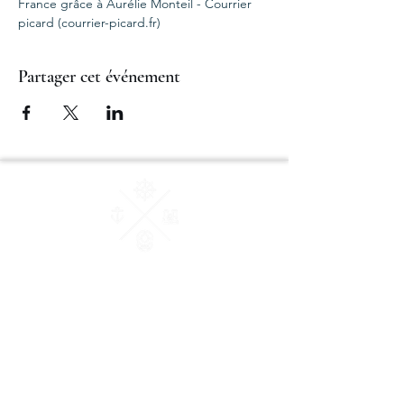
France grâce à Aurélie Monteil - Courrier 
picard (courrier-picard.fr)
Partager cet événement
AM Courtage & Patrimoine
"Ensemble, donnons du sens à vos valeurs"
Conseiller en Gestion de Patrimoine et des
Affaires Certifié et Membre de la Chambre
Nationale des Conseils Experts Financiers
(CNCEF).