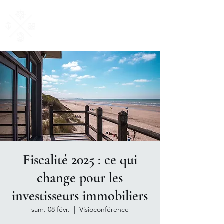
AM Courtage
& Patrimoine
"Ensemble, donnons du sens à vos valeurs"
Fiscalité 2025 : ce qui
change pour les
investisseurs immobiliers
sam. 08 févr.
  |  
Visioconférence