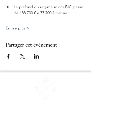
Le plafond du régime micro BIC passe 
de 188 700 € à 77 700 € par an.
En lire plus >
Partager cet événement
AM Courtage & Patrimoine
"Ensemble, donnons du sens à vos valeurs"
Conseiller en Gestion de Patrimoine et des