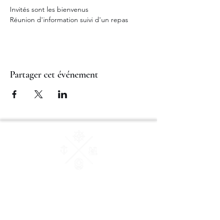
Invités sont les bienvenus
Réunion d'information suivi d'un repas
Partager cet événement
AM Courtage & Patrimoine
"Ensemble, donnons du sens à vos valeurs"
Conseiller en Gestion de Patrimoine et des
Affaires Certifié et Membre de la Chambre