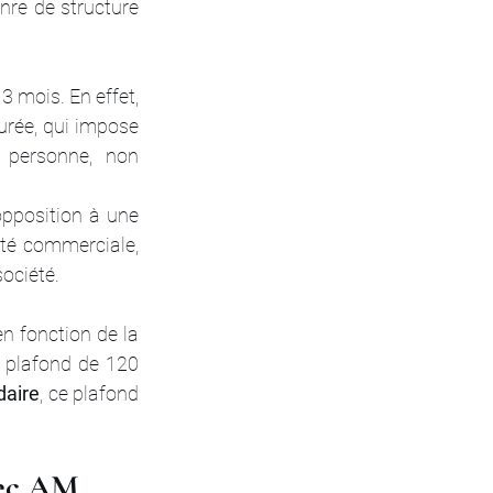
nre de structure 
 mois. En effet, 
urée, qui impose 
personne, non 
opposition à une 
té commerciale, 
ociété. 
en fonction de la 
 plafond de 120 
daire
, ce plafond 
vec AM 