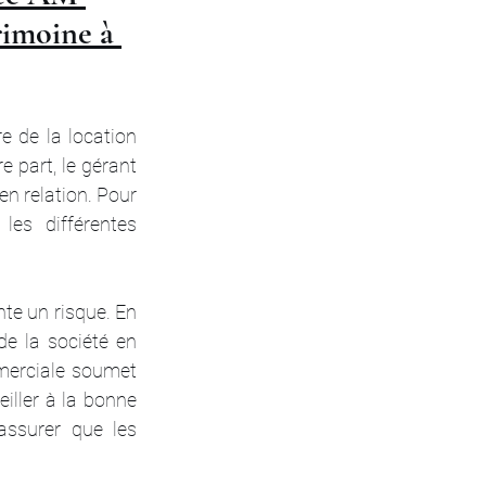
rimoine à 
re de la location 
 part, le gérant 
n relation. Pour 
es différentes 
te un risque. En 
de la société en 
merciale soumet 
iller à la bonne 
assurer que les 