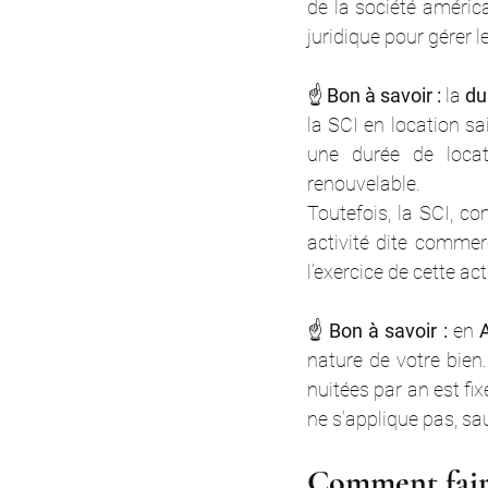
de la société américa
juridique pour gérer l
☝️ 
Bon à savoir :
 la 
du
la SCI en location sa
une durée de loca
renouvelable.
Toutefois, la SCI, co
activité dite commer
l’exercice de cette ac
☝️ 
Bon à savoir : 
en 
nature de votre bien.
nuitées par an est fix
ne s’applique pas, sau
Comment faire