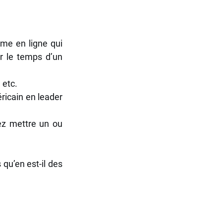
CONSEILLER FISCAL
RIALE
me en ligne qui 
 le temps d’un 
IERE
 etc. 
ricain en leader 
INE
ez mettre un ou 
NTREPRISE AMIENS
qu’en est-il des 