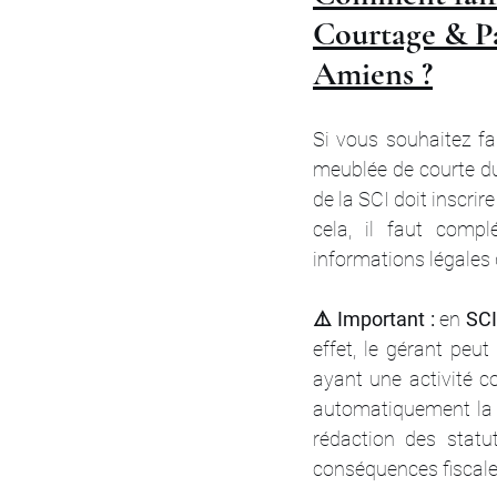
Courtage & Pa
Amiens ?
Si vous souhaitez fai
meublée de courte dur
de la SCI doit inscri
cela, il faut compl
informations légales d
⚠️ Important :
 en
 SCI
effet, le gérant peut
ayant une activité c
automatiquement la SC
rédaction des statu
conséquences fiscale