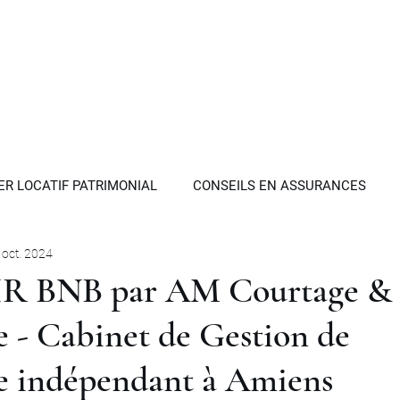
moine
"
Accueil
Philosophie
Expertises
Invest
ER LOCATIF PATRIMONIAL
CONSEILS EN ASSURANCES
 oct. 2024
OPTIMISATION FISCALE
GESTION ACTIFS FINANCIERS
IR BNB par AM Courtage &
 - Cabinet de Gestion de
AUX
EPARGNE HANDICAP
SCI PATRIMONIALE
HOL
e indépendant à Amiens