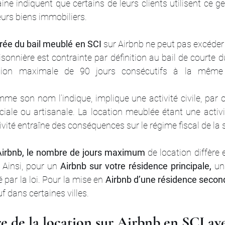
ine indiquent que certains de leurs clients utilisent ce ge
eurs biens immobiliers.
rée du bail meublé en SCI
 sur Airbnb ne peut pas excéder 3
isonnière est contrainte par définition au bail de courte d
tion maximale de 90 jours consécutifs à la même 
mme son nom l’indique, implique une activité civile, par 
ciale ou artisanale. La location meublée étant une activi
tivité entraîne des conséquences sur le régime fiscal de la s
Airbnb, le nombre de jours maximum 
de location diffère 
 Ainsi, pour un 
Airbnb sur votre résidence principale,
 un
é par la loi. Pour la mise en 
Airbnb d’une résidence secon
f dans certaines villes.
 de la location sur Airbnb en SCI a