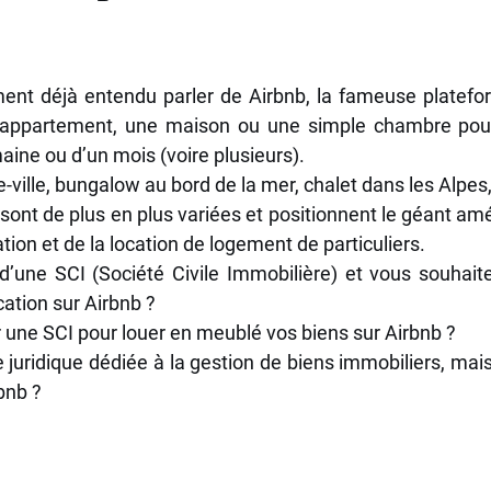
PREPARATION RETRAITE
INVESTISSEMENT IMMOBILIER
 5.
R TNS
SCPI PATRIMONIALES
PER
EPARGNE SALA
ent déjà entendu parler de Airbnb, la fameuse platefor
 appartement, une maison ou une simple chambre pour
ine ou d’un mois (voire plusieurs). 
S
GESTION PATRIMOINE AMIENS
PSYCHOLOGIE FINANC
e-ville, bungalow au bord de la mer, chalet dans les Alpes,
sont de plus en plus variées et positionnent le géant amé
tion et de la location de logement de particuliers.
MPAGNEMENT PATRIMONIAL
STRUCTURATION DU PATRIMO
d’une SCI (Société Civile Immobilière) et vous souhait
cation sur Airbnb ? 
 une SCI pour louer en meublé vos biens sur Airbnb ? 
EMENTAL
CONSTITUTION EPARGNE
TRANSMISSION D'E
juridique dédiée à la gestion de biens immobiliers, mais 
bnb ? 