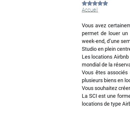
INVESTISSEMENT FINANCIER
Noté NaN étoiles sur
Accueil
CONSEILLER FINANCIER
PE
Vous avez certainem
permet de louer un
week-end, d’une sema
CONSEILLER FINANCIER AMIEN
Studio en plein centr
Les locations Airbnb 
mondial de la réserva
BILAN PATRIMONIAL
ACCO
Vous êtes associés 
plusieurs biens en lo
Vous souhaitez créer
BILAN PATRIMONIAL COMPORT
La SCI est une forme 
locations de type Air
CONSEILLER IMMOBILIER