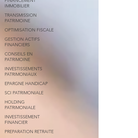
FINANCEMENT
IMMOBILIER
TRANSMISSION
PATRIMOINE
OPTIMISATION FISCALE
GESTION ACTIFS
FINANCIERS
CONSEILS EN
PATRIMOINE
INVESTISSEMENTS
PATRIMONIAUX
EPARGNE HANDICAP
SCI PATRIMONIALE
HOLDING
PATRIMONIALE
INVESTISSEMENT
FINANCIER
PREPARATION RETRAITE