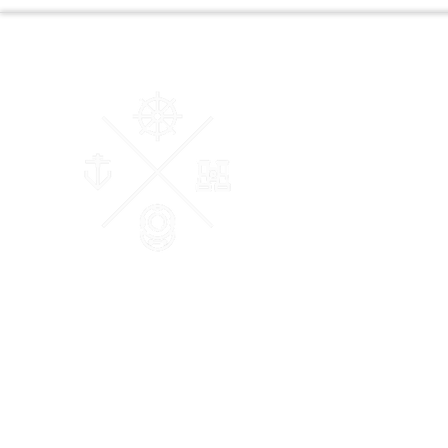
AM Courtage & Patrimoine
"Ensemble, donnons du sens à vos valeurs"
Conseiller en Gestion de Patrimoine et des Affaires Certifié
et Membre de la Chambre Nationale des Conseils Experts
Financiers (CNCEF).