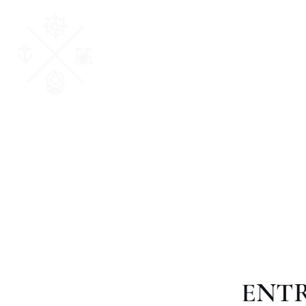
AM Courtage & Patri
"Ensemble, donnons du sens à vos valeurs
ENTR