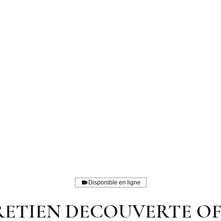
moine
"
Accueil
Philosophie
Expertises
Invest
Disponible en ligne
ETIEN DECOUVERTE O