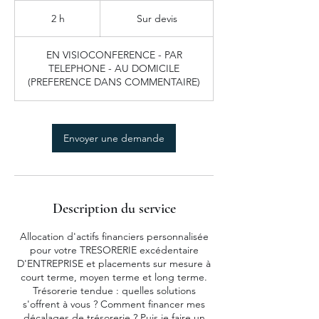
Sur
devis
2 h
2
Sur devis
h
EN VISIOCONFERENCE - PAR
TELEPHONE - AU DOMICILE
(PREFERENCE DANS COMMENTAIRE)
Envoyer une demande
Description du service
Allocation d'actifs financiers personnalisée
pour votre TRESORERIE excédentaire
D'ENTREPRISE et placements sur mesure à
court terme, moyen terme et long terme.
Trésorerie tendue : quelles solutions
s'offrent à vous ? Comment financer mes
décalages de trésorerie ? Puis je faire un