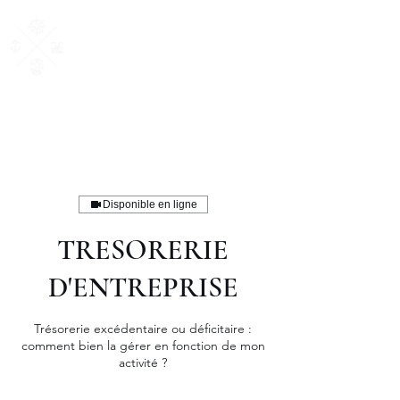
AM Courtage
& Patrimoine
"Ensemble, donnons du sens à vos valeurs"
Disponible en ligne
TRESORERIE
D'ENTREPRISE
Trésorerie excédentaire ou déficitaire :
comment bien la gérer en fonction de mon
activité ?