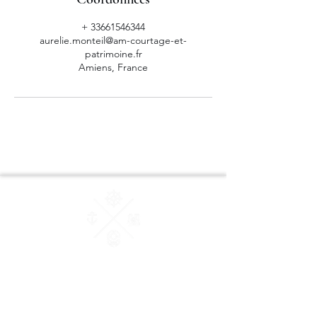
+ 33661546344
aurelie.monteil@am-courtage-et-
patrimoine.fr
Amiens, France
AM Courtage & Patrimoine
"Ensemble, donnons du sens à vos valeurs"
Conseiller en Gestion de Patrimoine et des