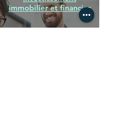
immobilier et financier
Nous offrons des conseils
et des services pour investir
dans l'immobilier et gérer
votre patrimoine financier
afin de les optimiser.
Nous prenons en compte
votre situation personnelle,
professionnelle, financière
et fiscale pour adapter
notre proposition.