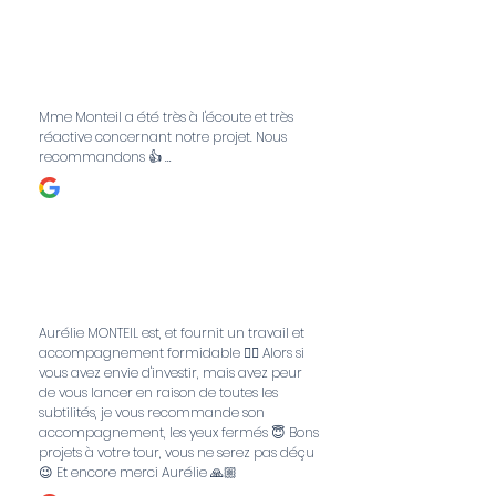
CL
Mme Monteil a été très à l'écoute et très
réactive concernant notre projet. Nous
recommandons 👍 …
PC
Aurélie MONTEIL est, et fournit un travail et
accompagnement formidable 👌🏼 Alors si
vous avez envie d'investir, mais avez peur
de vous lancer en raison de toutes les
subtilités, je vous recommande son
accompagnement, les yeux fermés 😇 Bons
projets à votre tour, vous ne serez pas déçu
😉 Et encore merci Aurélie 🙏🏼