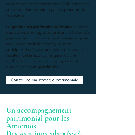
cohérentes et performantes. Cela concerne
aussi bien l’immobilier que les placements
financiers.
La
gestion de patrimoine à Amiens
s’inscrit
donc dans une logique territoriale forte. Elle
permet de construire une stratégie alignée
avec votre environnement, tout en
anticipant les évolutions économiques et
fiscales. Cette approche garantit une
meilleure cohérence et une optimisation
durable de votre patrimoine.
Construire ma stratégie patrimoniale
Un accompagnement
patrimonial pour les
Amiénois
Des solutions adaptées à