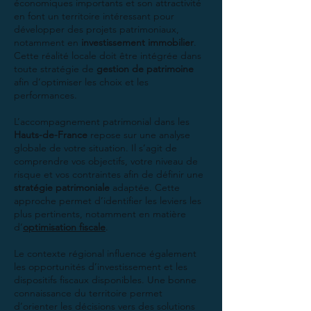
économiques importants et son attractivité
en font un territoire intéressant pour
développer des projets patrimoniaux,
notamment en
investissement immobilier
.
Cette réalité locale doit être intégrée dans
toute stratégie de
gestion de patrimoine
afin d’optimiser les choix et les
performances.
L’accompagnement patrimonial dans les
Hauts-de-France
repose sur une analyse
globale de votre situation. Il s’agit de
comprendre vos objectifs, votre niveau de
risque et vos contraintes afin de définir une
stratégie patrimoniale
adaptée. Cette
approche permet d’identifier les leviers les
plus pertinents, notamment en matière
d’
optimisation fiscale
.
Le contexte régional influence également
les opportunités d’investissement et les
dispositifs fiscaux disponibles. Une bonne
connaissance du territoire permet
d’orienter les décisions vers des solutions