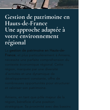
Gestion de patrimoine en
Hauts-de-France
Une approche adaptée à
votre environnement
régional
La
gestion de patrimoine en Hauts-de-
France
, et plus particulièrement à Amiens,
nécessite une parfaite compréhension du
contexte économique régional. Cette
région, marquée par une diversité
d’activités et une dynamique de
développement constante, offre de
nombreuses opportunités pour structurer
et valoriser son patrimoine.
Amiens, en tant que pôle majeur de la
région, bénéficie d’une position
stratégique. Sa proximité avec des bassins