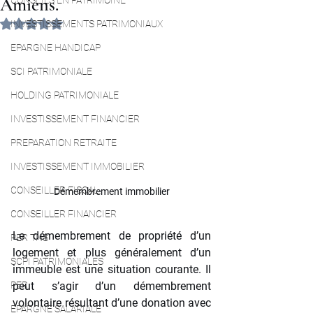
Amiens.
CONSEILS EN PATRIMOINE
Noté NaN étoiles sur 5.
INVESTISSEMENTS PATRIMONIAUX
EPARGNE HANDICAP
SCI PATRIMONIALE
HOLDING PATRIMONIALE
INVESTISSEMENT FINANCIER
PREPARATION RETRAITE
INVESTISSEMENT IMMOBILIER
CONSEILLER FISCAL
Démembrement immobilier
CONSEILLER FINANCIER
Le démembrement de propriété d’un 
PER TNS
logement et plus généralement d’un 
SCPI PATRIMONIALES
immeuble est une situation courante. Il 
PER
peut s’agir d’un démembrement 
volontaire résultant d’une donation avec 
EPARGNE SALARIALE