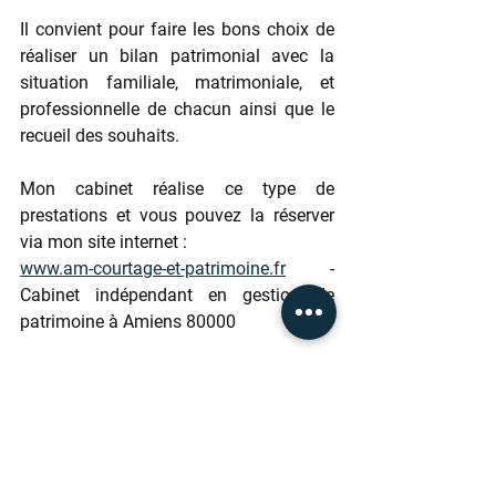
Il convient pour faire les bons choix de 
réaliser un bilan patrimonial avec la 
situation familiale, matrimoniale, et 
professionnelle de chacun ainsi que le 
recueil des souhaits.
Mon cabinet réalise ce type de 
prestations et vous pouvez la réserver 
via mon site internet :
www.am-courtage-et-patrimoine.fr
 - 
Cabinet indépendant en gestion de 
patrimoine à Amiens 80000
www.am-courtage-et-patrimoiine.fr
 : 
le 
démembrement de propriété d’un 
logement et plus généralement d’un 
immeuble est une situation courante. Il 
peut s’agir d’un démembrement 