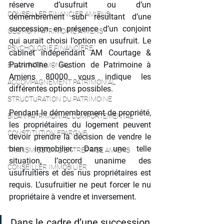
réserve d’usufruit ou d’un 
CONSEILLER FINANCIER AMIENS
démembrement subi résultant d’une 
succession en présence d’un conjoint 
GESTION PATRIMOINE AMIENS
qui aurait choisi l’option en usufruit. Le 
PSYCHOLOGIE FINANCIERE
cabinet indépendant AM Courtage & 
Patrimoine - Gestion de Patrimoine à 
BILAN PATRIMONIAL
Amiens 80000 vous indique les 
ACCOMPAGNEMENT PATRIMONIAL
différentes options possibles.
STRUCTURATION DU PATRIMOINE
Pendant le démembrement de propriété, 
BILAN PATRIMONIAL COMPORTEMENTAL
les propriétaires du logement peuvent 
CONSTITUTION EPARGNE
devoir prendre la décision de vendre le 
bien immobilier. Dans une telle 
TRANSMISSION D'ENTREPRISE AMIENS
situation, l’accord unanime des 
CONSEILLER IMMOBILIER
usufruitiers et des nus propriétaires est 
requis. L’usufruitier ne peut forcer le nu 
propriétaire à vendre et inversement. 
Dans le cadre d’une succession, 