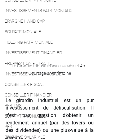
CONSEILS EN PATRIMOINE
INVESTISSEMENTS PATRIMONIAUX
EPARGNE HANDICAP
SCI PATRIMONIALE
HOLDING PATRIMONIALE
INVESTISSEMENT FINANCIER
PREPARATION RETRAITE
Le Girardin Industriel avec la cabinet Am 
Courtage & Patrimoine
INVESTISSEMENT IMMOBILIER
CONSEILLER FISCAL
CONSEILLER FINANCIER
Le girardin industriel est un pur 
PER TNS
investissement de défiscalisation. Il 
n’est pas question d’obtenir un 
SCPI PATRIMONIALES
rendement annuel (par des loyers ou 
PER
des dividendes) ou une plus-value à la 
EPARGNE SALARIALE
revente.