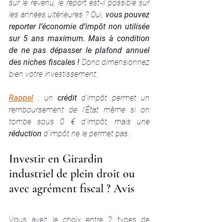
sur le revenu, le report est-il possible sur 
les années ultérieures ? Oui, 
vous pouvez 
reporter l’économie d’impôt non utilisée 
sur 5 ans maximum. Mais à condition 
de ne pas dépasser le plafond annuel 
des niches fiscales !
 Donc dimensionnez 
bien votre investissement. 
Rappel
: un 
crédit 
d’impôt permet un 
remboursement de l’État même si on 
tombe sous 0 € d’impôt, mais une 
réduction 
d’impôt ne le permet pas.
Investir en Girardin 
industriel de plein droit ou 
avec agrément fiscal ? Avis
Vous avez le choix entre 2 types de 