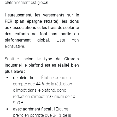
plafonnement est global.
Heureusement, les versements sur le 
PER (plan épargne retraite), les dons 
aux associations et les frais de scolarité 
des enfants ne font pas partie du 
plafonnement global.
 Liste non 
exhaustive.
Subtilité, 
selon le type de Girardin 
industriel le plafond est en réalité bien 
plus élevé :
de plein droit 
: l’État ne prend en 
compte que 44 % de la réduction 
d’impôt dans le plafond, donc 
réduction d’impôt maximum de 40 
909 € ;
avec agrément fiscal 
: l’État ne 
prend en compte que 34 % de la 