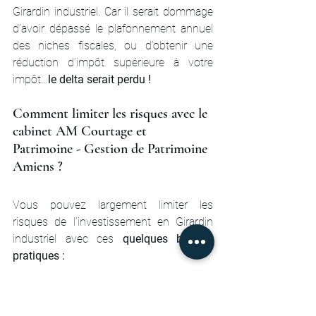
Girardin industriel. Car il serait dommage 
d’avoir dépassé le plafonnement annuel 
des niches fiscales, ou d’obtenir une 
réduction d’impôt supérieure à votre 
impôt…
le delta serait perdu !
Comment limiter les risques avec le 
cabinet AM Courtage et 
Patrimoine - Gestion de Patrimoine 
Amiens ?
Vous pouvez largement limiter les 
risques de l’investissement en Girardin 
industriel avec ces 
quelques bonnes 
pratiques :
choisir un 
monteur expérimenté, 
assuré et réputé
 pour la fiabilité de 
ses montages (il connait le tissu 