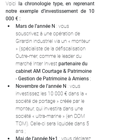
Voici
 la chronologie type, en reprenant 
notre exemple d’investissement de 10 
000 € :
Mars de l’année N 
: vous 
souscrivez à une opération de 
Girardin industriel via un « monteur 
» (spécialiste de la défiscalisation 
Outre-mer, comme le leader du 
marché Inter Invest 
partenaire du 
cabinet AM Courtage & Patrimoine 
- Gestion de Patrimoine à Amiens
 ;
Novembre de l’année N
 : vous 
investissez les 10 000 € dans la « 
société de portage » créée par le 
monteur, qui investira dans une 
société « ultra-marine » (en DOM 
TOM). Celle-ci sera liquidée dans 5 
ans ;
Mai de l’année N+1 
: vous déclarez 