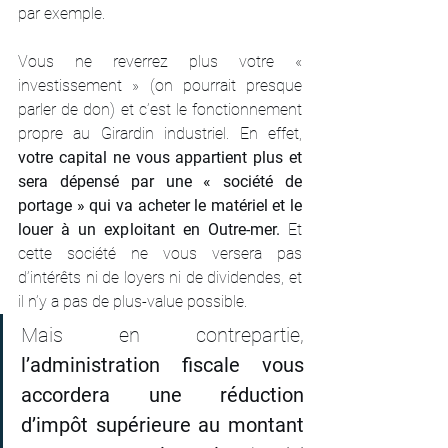
par exemple.
Vous ne reverrez plus votre « 
investissement » (on pourrait presque 
parler de don) et c’est le fonctionnement 
propre au Girardin industriel. En effet, 
votre capital ne vous appartient plus et 
sera dépensé par une « société de 
portage » qui va acheter le matériel et le 
louer à un exploitant en Outre-mer. 
Et 
cette société ne vous versera pas 
d’intérêts ni de loyers ni de dividendes, et 
il n’y a pas de plus-value possible.
Mais en contrepartie, 
l’administration fiscale vous 
accordera une réduction 
d’impôt supérieure au montant 