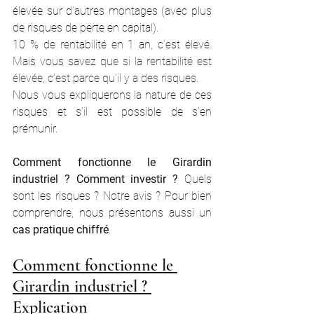
élevée sur d’autres montages (avec plus 
de risques de perte en capital).
10 % de rentabilité en 1 an, c’est élevé. 
Mais vous savez que si la rentabilité est 
élevée, c’est parce qu’il y a des risques. 
Nous vous expliquerons la nature de ces 
risques et s’il est possible de s’en 
prémunir.
Comment fonctionne le Girardin 
industriel ? Comment investir ?
 Quels 
sont les risques ? Notre avis ? Pour bien 
comprendre, nous présentons aussi un 
cas pratique chiffré
.
Comment fonctionne le 
Girardin industriel ? 
Explication