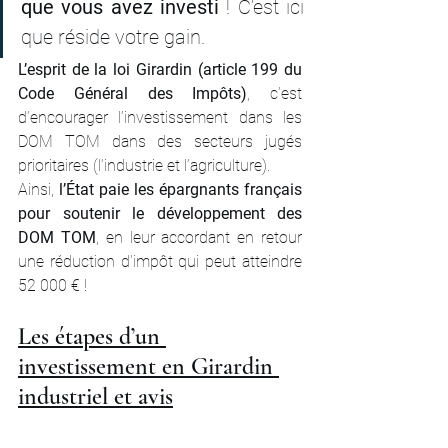
que vous avez investi
 ! C’est ici 
que réside votre gain.
L’esprit de la loi Girardin (article 199 du 
Code Général des Impôts)
, c’est 
d’encourager l’investissement dans les 
DOM TOM dans des secteurs jugés 
prioritaires (l’industrie et l’agriculture). 
Ainsi, 
l’État paie les épargnants français 
pour soutenir le développement des 
DOM TOM
, en leur accordant en retour 
une réduction d’impôt qui peut atteindre 
52 000 € !
Les étapes d’un 
investissement en Girardin 
industriel et avis