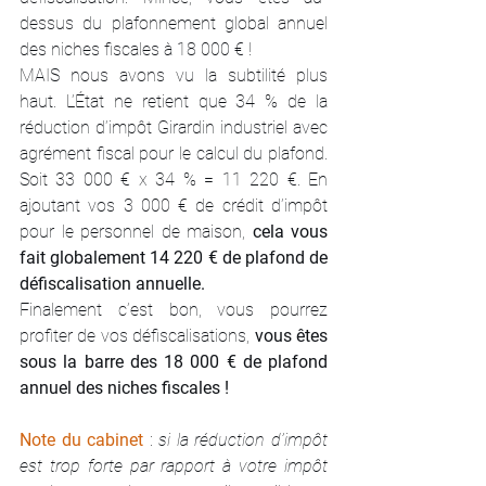
dessus du plafonnement global annuel 
des niches fiscales à 18 000 € !
MAIS nous avons vu la subtilité plus 
haut. L’État ne retient que 34 % de la 
réduction d’impôt Girardin industriel avec 
agrément fiscal pour le calcul du plafond. 
Soit 33 000 € x 34 % = 11 220 €. En 
ajoutant vos 3 000 € de crédit d’impôt 
pour le personnel de maison, 
cela vous 
fait globalement 14 220 € de plafond de 
défiscalisation annuelle.
Finalement c’est bon, vous pourrez 
profiter de vos défiscalisations, 
vous êtes 
sous la barre des 18 000 € de plafond 
annuel des niches fiscales !
Note du cabinet
: 
si la réduction d’impôt 
est trop forte par rapport à votre impôt 