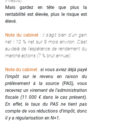
investis). 
Mais gardez en tête que plus la 
rentabilité est élevée, plus le risque est 
élevé.
Note du cabinet
: 
il s’agit bien d’un gain 
net ! 10 % net sur 9 mois environ. C’est 
au-delà de l’espérance de rendement du 
marché actions (7 % brut annuel).
Note du cabinet
: 
si vous aviez déjà payé 
l’impôt sur le revenu en raison du 
prélèvement à la source (PAS), vous 
recevrez un virement de l’administration 
fiscale (11 000 € dans le cas présent). 
En effet, le taux du PAS ne tient pas 
compte de vos réductions d’impôt, donc 
il y a régularisation en N+1.