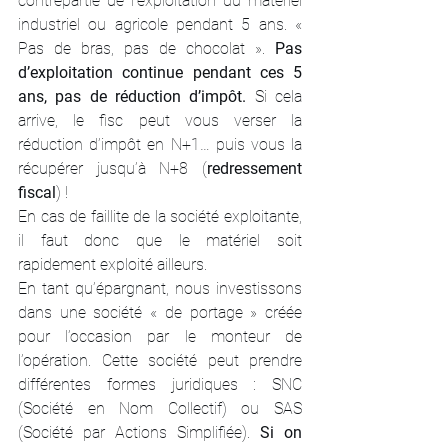
contrepartie de l’exploitation du matériel 
industriel ou agricole pendant 5 ans. « 
Pas de bras, pas de chocolat ». 
Pas 
d’exploitation continue pendant ces 5 
ans, pas de réduction d’impôt.
 Si cela 
arrive, le fisc peut vous verser la 
réduction d’impôt en N+1… puis vous la 
récupérer jusqu’à N+8 (
redressement 
fiscal
) !
En cas de faillite de la société exploitante, 
il faut donc que le matériel soit 
rapidement exploité ailleurs.
En tant qu’épargnant, nous investissons 
dans une société « de portage » créée 
pour l’occasion par le monteur de 
l’opération. Cette société peut prendre 
différentes formes juridiques : SNC 
(Société en Nom Collectif) ou SAS 
(Société par Actions Simplifiée). 
Si on 