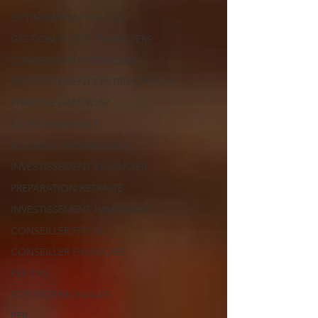
OPTIMISATION FISCALE
GESTION ACTIFS FINANCIERS
CONSEILS EN PATRIMOINE
INVESTISSEMENTS PATRIMONIAUX
EPARGNE HANDICAP
SCI PATRIMONIALE
HOLDING PATRIMONIALE
INVESTISSEMENT FINANCIER
PREPARATION RETRAITE
INVESTISSEMENT IMMOBILIER
CONSEILLER FISCAL
CONSEILLER FINANCIER
PER TNS
SCPI PATRIMONIALES
PER