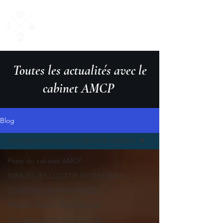
AM Courtage
& Patrimoine
"Ensemble, donnons du sens à vos valeurs"
Toutes les actualités avec le
cabinet AMCP
Blog
TRANSMISSION D'ENTREPRISE AMIENS
Posts du cabinet AMCP
IMMOBILIER LOCATIF PATRIMONIAL
CONSEILS EN ASSURANCES
FINANCEMENT IMMOBILIER
TRANSMISSION PATRIMOINE