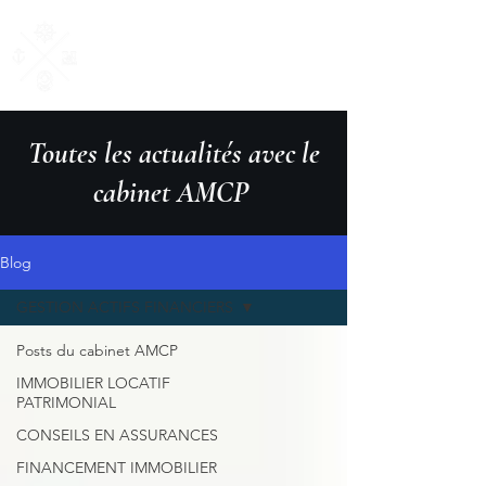
AM Courtage
& Patrimoine
"Ensemble, donnons du sens à vos valeurs"
Toutes les actualités avec le
cabinet AMCP
Blog
GESTION ACTIFS FINANCIERS
Posts du cabinet AMCP
IMMOBILIER LOCATIF
PATRIMONIAL
CONSEILS EN ASSURANCES
FINANCEMENT IMMOBILIER