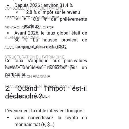
Depuis 2026 : environ 31,4 %
CONSEILLER FINANCIER AMIENS
12,8 % d’impôt sur le revenu
GESTION PATRIMOINE AMIENS
≈ 18,6 % de prélèvements 
sociaux
PSYCHOLOGIE FINANCIERE
Avant 2026, le taux global était de 
BILAN PATRIMONIAL
30 %. La hausse provient de 
l’augmentation de la CSG.
ACCOMPAGNEMENT PATRIMONIAL
STRUCTURATION DU PATRIMOINE
Ce taux s’applique aux plus-values 
BILAN PATRIMONIAL COMPORTEMENTAL
nettes annuelles réalisées par un 
particulier.
CONSTITUTION EPARGNE
TRANSMISSION D'ENTREPRISE AMIENS
2. Quand l’impôt est-il 
déclenché ?
CONSEILLER IMMOBILIER
L’événement taxable intervient lorsque :
vous convertissez la crypto en 
monnaie fiat (€, $…)