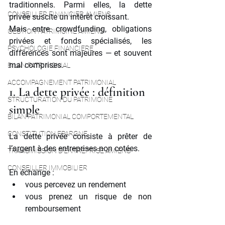
traditionnels. Parmi elles, la dette 
CONSEILLER FINANCIER AMIENS
privée suscite un intérêt croissant.
Mais entre crowdfunding, obligations 
GESTION PATRIMOINE AMIENS
privées et fonds spécialisés, les 
PSYCHOLOGIE FINANCIERE
différences sont majeures — et souvent 
mal comprises.
BILAN PATRIMONIAL
ACCOMPAGNEMENT PATRIMONIAL
1. La dette privée : définition 
STRUCTURATION DU PATRIMOINE
simple
BILAN PATRIMONIAL COMPORTEMENTAL
CONSTITUTION EPARGNE
La dette privée consiste à prêter de 
l’argent à des entreprises non cotées.
TRANSMISSION D'ENTREPRISE AMIENS
CONSEILLER IMMOBILIER
En échange :
vous percevez un rendement
vous prenez un risque de non 
remboursement