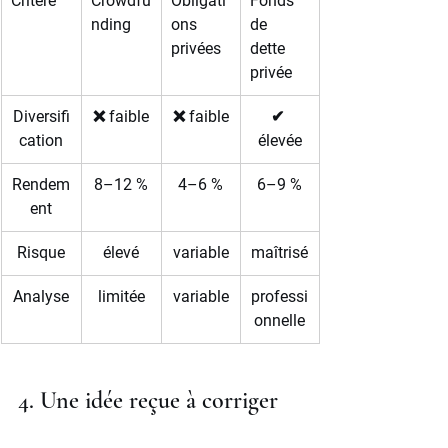
Critère
Crowdfu
Obligati
Fonds 
nding
ons 
de 
privées
dette 
privée
Diversifi
❌ faible
❌ faible
✔ 
cation
élevée
Rendem
8–12 %
4–6 %
6–9 %
ent
Risque
élevé
variable
maîtrisé
Analyse
limitée
variable
professi
onnelle
4. Une idée reçue à corriger