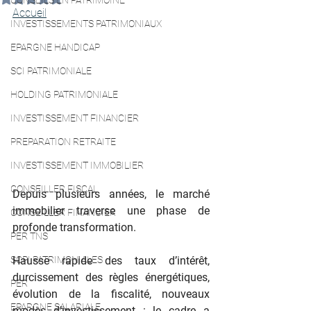
CONSEILS EN PATRIMOINE
Accueil
INVESTISSEMENTS PATRIMONIAUX
EPARGNE HANDICAP
SCI PATRIMONIALE
HOLDING PATRIMONIALE
INVESTISSEMENT FINANCIER
PREPARATION RETRAITE
INVESTISSEMENT IMMOBILIER
CONSEILLER FISCAL
Depuis plusieurs années, le marché 
immobilier traverse une phase de 
CONSEILLER FINANCIER
profonde transformation. 
PER TNS
SCPI PATRIMONIALES
Hausse rapide des taux d’intérêt, 
durcissement des règles énergétiques, 
PER
évolution de la fiscalité, nouveaux 
EPARGNE SALARIALE
modes d’investissement : le cadre a 