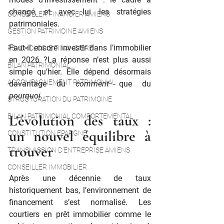
changé, et avec lui les stratégies 
CONSEILLER FINANCIER AMIENS
patrimoniales.
GESTION PATRIMOINE AMIENS
Faut-il encore investir dans l’immobilier 
PSYCHOLOGIE FINANCIERE
en 2026 ?La réponse n’est plus aussi 
BILAN PATRIMONIAL
simple qu’hier. Elle dépend désormais 
ACCOMPAGNEMENT PATRIMONIAL
davantage du 
comment
 que du 
pourquoi
.
STRUCTURATION DU PATRIMOINE
L’évolution des taux : 
BILAN PATRIMONIAL COMPORTEMENTAL
un nouvel équilibre à 
CONSTITUTION EPARGNE
trouver
TRANSMISSION D'ENTREPRISE AMIENS
CONSEILLER IMMOBILIER
Après une décennie de taux 
historiquement bas, l’environnement de 
financement s’est normalisé. Les 
courtiers en prêt immobilier comme le 