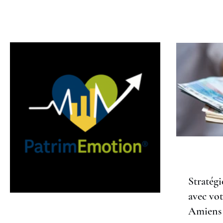
AM Cour
CONSEILLER IMMOBILIER
Patrimoine.
Stratégi
avec vot
Amiens 