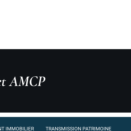
ir
Actualités
Contact
Prendre RDV
PatrimEmotion
inet AMCP
T IMMOBILIER
TRANSMISSION PATRIMOINE