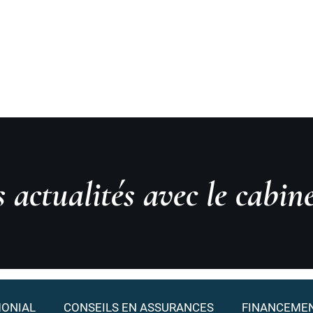
moine
"
Accueil
Philosophie
Expertises
Invest
es actualités avec le cab
MONIAL
CONSEILS EN ASSURANCES
FINANCEMEN