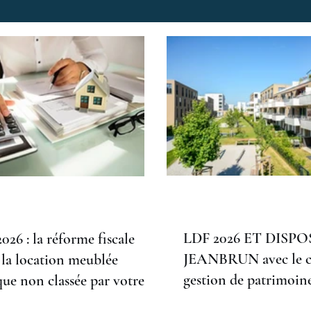
NCIERS
CONSEILS EN PATRIMOINE
INVESTISSEM
INVESTISSEMENT FINANCIER
PREPARATION RETR
PER TNS
SCPI PATRIMONIALES
PER
EPAR
INANCIERE
BILAN PATRIMONIAL
ACCOMPAGNEM
LDF 2026 ET DISPO
26 : la réforme fiscale
JEANBRUN avec le c
 la location meublée
IMONIAL COMPORTEMENTAL
CONSTITUTION EPARGN
gestion de patrimoin
que non classée par votre
AMCP.
ler immobilier à Amiens !