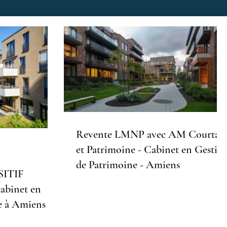
ENTS PATRIMONIAUX
EPARGNE HANDICAP
AITE
INVESTISSEMENT IMMOBILIER
GNE SALARIALE
CONSEILLER FINANCIER AMIENS
Revente LMNP avec AM Courtag
et Patrimoine - Cabinet en Gestio
ENT PATRIMONIAL
de Patrimoine - Amiens
SITIF
abinet en
E
TRANSMISSION D'ENTREPRISE AMIENS
e à Amiens :