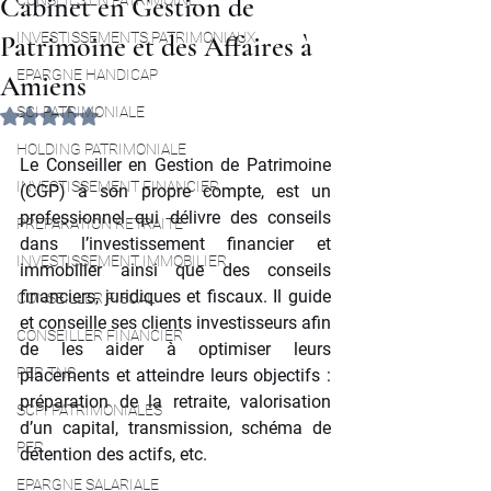
Cabinet en Gestion de
CONSEILS EN PATRIMOINE
INVESTISSEMENTS PATRIMONIAUX
Patrimoine et des Affaires à
EPARGNE HANDICAP
Amiens
SCI PATRIMONIALE
Noté NaN étoiles sur 5.
HOLDING PATRIMONIALE
Le Conseiller en Gestion de Patrimoine 
INVESTISSEMENT FINANCIER
(CGP) à son propre compte, est un 
professionnel qui délivre des conseils 
PREPARATION RETRAITE
dans l’investissement financier et 
INVESTISSEMENT IMMOBILIER
immobilier ainsi que des conseils 
financiers, juridiques et fiscaux. Il guide 
CONSEILLER FISCAL
et conseille ses clients investisseurs afin 
CONSEILLER FINANCIER
de les aider à optimiser leurs 
PER TNS
placements et atteindre leurs objectifs : 
préparation de la retraite, valorisation 
SCPI PATRIMONIALES
d’un capital, transmission, schéma de 
PER
détention des actifs, etc. 
EPARGNE SALARIALE