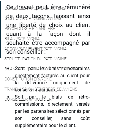
Ce travail peut être rémunéré 
CONSEILLER FINANCIER AMIENS
de deux façons, laissant ainsi 
GESTION PATRIMOINE AMIENS
une liberté de choix au client 
PSYCHOLOGIE FINANCIERE
quant à la façon dont il 
BILAN PATRIMONIAL
souhaite être accompagné par 
ACCOMPAGNEMENT PATRIMONIAL
son conseiller :
STRUCTURATION DU PATRIMOINE
Soit par le biais d’honoraires 
BILAN PATRIMONIAL COMPORTEMENTAL
directement facturés au client pour 
CONSTITUTION EPARGNE
la délivrance uniquement de 
TRANSMISSION D'ENTREPRISE AMIENS
conseils impartiaux,
Soit par le biais de rétro-
CONSEILLER IMMOBILIER
commissions, directement versés 
par les partenaires sélectionnés par 
son conseiller, sans coût 
supplémentaire pour le client.