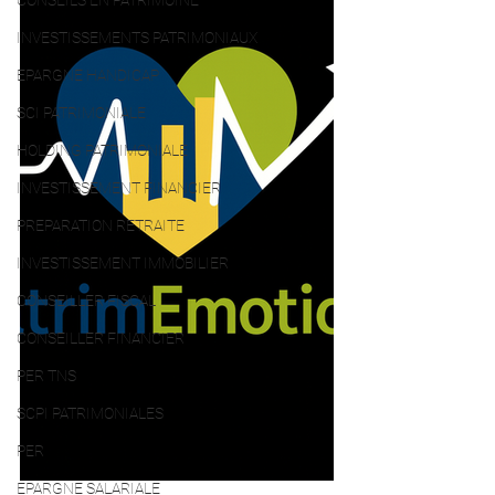
CONSEILS EN PATRIMOINE
INVESTISSEMENTS PATRIMONIAUX
EPARGNE HANDICAP
SCI PATRIMONIALE
HOLDING PATRIMONIALE
INVESTISSEMENT FINANCIER
PREPARATION RETRAITE
INVESTISSEMENT IMMOBILIER
CONSEILLER FISCAL
CONSEILLER FINANCIER
PER TNS
SCPI PATRIMONIALES
PER
EPARGNE SALARIALE