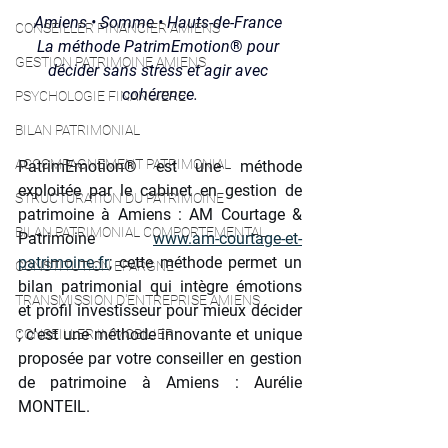
Amiens • Somme • Hauts-de-France 
CONSEILLER FINANCIER AMIENS
La méthode PatrimEmotion
®
 pour 
GESTION PATRIMOINE AMIENS
décider sans stress et agir avec 
cohérence.
PSYCHOLOGIE FINANCIERE
BILAN PATRIMONIAL
ACCOMPAGNEMENT PATRIMONIAL
PatrimEmotion® est une méthode 
exploitée par le cabinet en gestion de 
STRUCTURATION DU PATRIMOINE
patrimoine à Amiens : AM Courtage & 
BILAN PATRIMONIAL COMPORTEMENTAL
Patrimoine 
www.am-courtage-et-
patrimoine.fr
; cette méthode permet un 
CONSTITUTION EPARGNE
bilan patrimonial qui intègre émotions 
TRANSMISSION D'ENTREPRISE AMIENS
et profil investisseur pour mieux décider 
; c'est une méthode innovante et unique 
CONSEILLER IMMOBILIER
proposée par votre conseiller en gestion 
de patrimoine à Amiens : Aurélie 
MONTEIL.