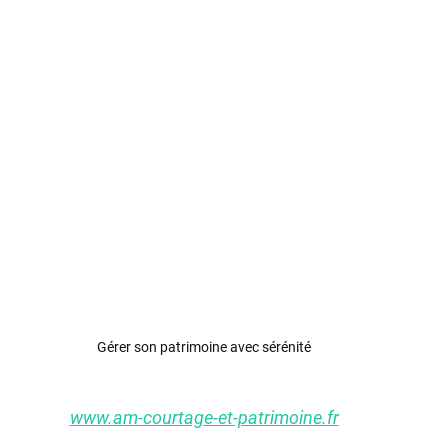
PREPARATION RETRAITE
INVESTISSEMENT IMMOBILIER
 5.
R TNS
SCPI PATRIMONIALES
PER
EPARGNE SALA
S
GESTION PATRIMOINE AMIENS
PSYCHOLOGIE FINANC
MPAGNEMENT PATRIMONIAL
STRUCTURATION DU PATRIMO
EMENTAL
CONSTITUTION EPARGNE
TRANSMISSION D'E
Gérer son patrimoine avec sérénité
www.am-courtage-et-patrimoine.fr