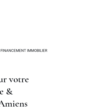
ir
Actualités
Contact
Prendre RDV
PatrimEmotion
FINANCEMENT IMMOBILIER
CONSEILS EN PATRIMOINE
ur votre
ge &
DING PATRIMONIALE
 Amiens