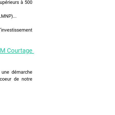
supérieurs à 500 
(LMNP)...
’investissement 
 AM Courtage 
 une démarche 
coeur de notre 