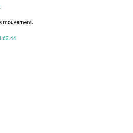
P
ans mouvement.
4.63.44