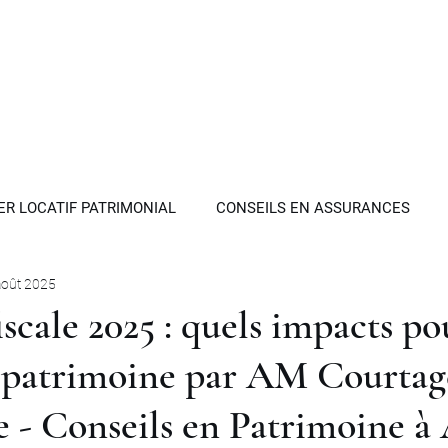
moine
"
Accueil
Philosophie
Expertises
Invest
ER LOCATIF PATRIMONIAL
CONSEILS EN ASSURANCES
août 2025
OPTIMISATION FISCALE
GESTION ACTIFS FINANCIERS
scale 2025 : quels impacts po
e patrimoine par AM Courta
AUX
EPARGNE HANDICAP
SCI PATRIMONIALE
HOL
 - Conseils en Patrimoine à