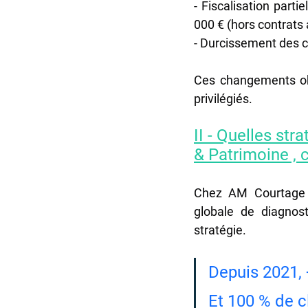
- Fiscalisation parti
000 € (hors contrats 
- Durcissement des c
Ces changements obli
privilégiés.
II - Quelles str
& Patrimoine , 
Chez AM Courtage 
globale de diagnost
stratégie.
Depuis 2021, 
Et 100 % de cl