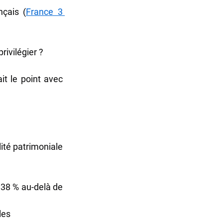
nçais (
France 3 
rivilégier ?
 - cabinet de conseils en patrimoine à Amiens fait le point avec 
ité patrimoniale 
 38 % au-delà de 
les