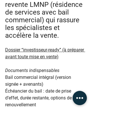
revente LMNP (résidence 
de services avec bail 
commercial) qui rassure 
les spécialistes et 
accélère la vente.
Dossier “investisseur-ready” (à préparer 
avant toute mise en vente)
Documents indispensables
Bail commercial intégral (version 
signée + avenants)
Échéancier du bail : date de prise 
d’effet, durée restante, options de 
renouvellement
Derniers appels de loyers + preuve de 
paiement (12–24 mois)
Relevé de charges (charges refacturées 