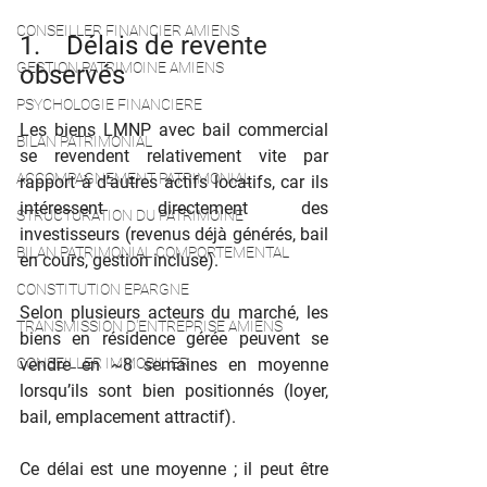
CONSEILLER FINANCIER AMIENS
1.    Délais de revente 
GESTION PATRIMOINE AMIENS
observés
PSYCHOLOGIE FINANCIERE
Les biens LMNP avec bail commercial 
BILAN PATRIMONIAL
se revendent relativement vite par 
ACCOMPAGNEMENT PATRIMONIAL
rapport à d’autres actifs locatifs, car ils 
intéressent directement des 
STRUCTURATION DU PATRIMOINE
investisseurs (revenus déjà générés, bail 
BILAN PATRIMONIAL COMPORTEMENTAL
en cours, gestion incluse).
CONSTITUTION EPARGNE
Selon plusieurs acteurs du marché, les 
TRANSMISSION D'ENTREPRISE AMIENS
biens en résidence gérée peuvent se 
CONSEILLER IMMOBILIER
vendre en ~8 semaines en moyenne 
lorsqu’ils sont bien positionnés (loyer, 
bail, emplacement attractif).
Ce délai est une moyenne ; il peut être 