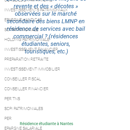
CONSEILS EN PATRIMOINE
revente et des « décotes » 
INVESTISSEMENTS PATRIMONIAUX
observées sur le marché 
EPARGNE HANDICAP
secondaire des biens LMNP en 
résidence de services avec bail 
SCI PATRIMONIALE
commercial ? (résidences 
HOLDING PATRIMONIALE
étudiantes, seniors, 
INVESTISSEMENT FINANCIER
touristiques, etc.)
PREPARATION RETRAITE
INVESTISSEMENT IMMOBILIER
CONSEILLER FISCAL
CONSEILLER FINANCIER
PER TNS
SCPI PATRIMONIALES
PER
Résidence étudiante à Nantes
EPARGNE SALARIALE